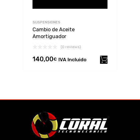
SUSPENSIONES
Cambio de Aceite
Amortiguador
(0 reviews)
140,00
€
IVA Incluido
Añadir al