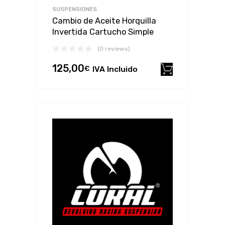
SUSPENSIONES
Cambio de Aceite Horquilla
Invertida Cartucho Simple
(0 reviews)
125,00
€
IVA Incluido
Añadir al