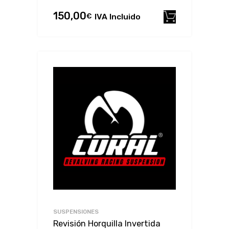
150,00
€
IVA Incluido
Añadir al
SUSPENSIONES
Revisión Horquilla Invertida