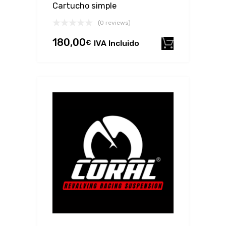
Cartucho simple
(0 reviews)
180,00
€
IVA Incluido
Añadir al